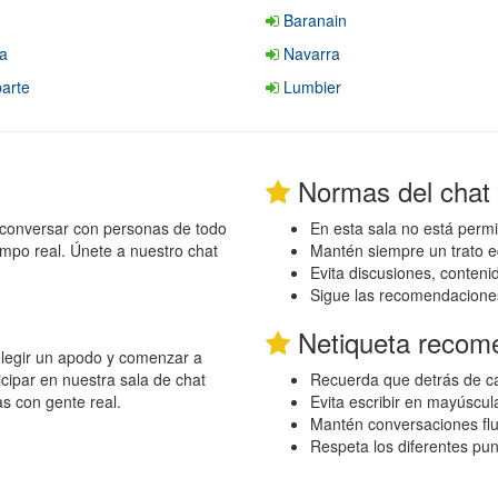
Baranain
a
Navarra
arte
Lumbier
Normas del chat
 conversar con personas de todo
En esta sala no está permi
empo real. Únete a nuestro chat
Mantén siempre un trato e
Evita discusiones, conten
Sigue las recomendacione
Netiqueta recom
 elegir un apodo y comenzar a
cipar en nuestra sala de chat
Recuerda que detrás de ca
as con gente real.
Evita escribir en mayúscul
Mantén conversaciones flu
Respeta los diferentes pu