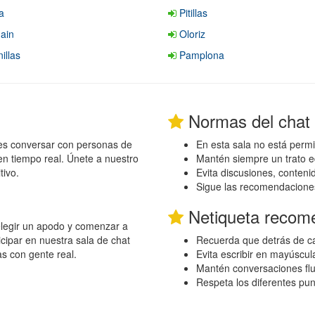
a
Pitillas
ain
Oloriz
illas
Pamplona
Normas del chat
es conversar con personas de
En esta sala no está permi
en tiempo real. Únete a nuestro
Mantén siempre un trato e
tivo.
Evita discusiones, conten
Sigue las recomendacione
Netiqueta recom
 elegir un apodo y comenzar a
cipar en nuestra sala de chat
Recuerda que detrás de ca
as con gente real.
Evita escribir en mayúscul
Mantén conversaciones flu
Respeta los diferentes pu