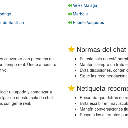
Velez Malaga
rodrigo
Marbella
 de Santillan
Fuente Vaqueros
Normas del chat
des conversar con personas de
En esta sala no está permi
en tiempo real. Únete a nuestro
Mantén siempre un trato e
tivo.
Evita discusiones, conten
Sigue las recomendacione
Netiqueta recom
 elegir un apodo y comenzar a
cipar en nuestra sala de chat
Recuerda que detrás de ca
as con gente real.
Evita escribir en mayúscul
Mantén conversaciones flu
Respeta los diferentes pu