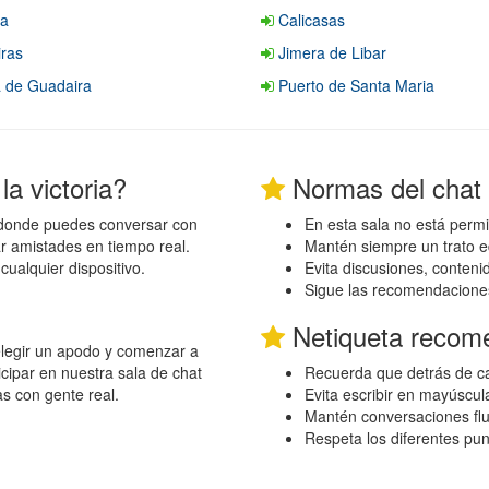
a
Calicasas
ras
Jimera de Libar
a de Guadaira
Puerto de Santa Maria
a victoria?
Normas del chat
o donde puedes conversar con
En esta sala no está permi
r amistades en tiempo real.
Mantén siempre un trato e
ualquier dispositivo.
Evita discusiones, conten
Sigue las recomendacione
Netiqueta recom
 elegir un apodo y comenzar a
cipar en nuestra sala de chat
Recuerda que detrás de ca
as con gente real.
Evita escribir en mayúscul
Mantén conversaciones flu
Respeta los diferentes pu