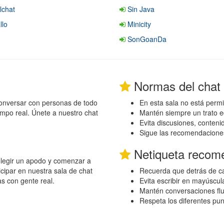
lchat
Sin Java
llo
Minicity
SonGoanDa
Normas del chat
onversar con personas de todo
En esta sala no está permi
empo real. Únete a nuestro chat
Mantén siempre un trato e
Evita discusiones, conten
Sigue las recomendacione
Netiqueta recom
 elegir un apodo y comenzar a
cipar en nuestra sala de chat
Recuerda que detrás de ca
as con gente real.
Evita escribir en mayúscul
Mantén conversaciones flu
Respeta los diferentes pu