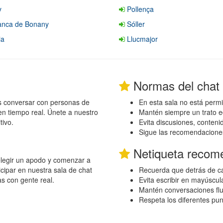
y
Pollença
ranca de Bonany
Sóller
ia
Llucmajor
Normas del chat
s conversar con personas de
En esta sala no está permi
en tiempo real. Únete a nuestro
Mantén siempre un trato e
tivo.
Evita discusiones, conten
Sigue las recomendacione
Netiqueta recom
 elegir un apodo y comenzar a
cipar en nuestra sala de chat
Recuerda que detrás de ca
as con gente real.
Evita escribir en mayúscul
Mantén conversaciones flu
Respeta los diferentes pu