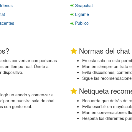
friends
Snapchat
hat
Ligame
scentes
Publico
os?
Normas del chat
puedes conversar con personas
En esta sala no está permi
es en tiempo real. Únete a
Mantén siempre un trato e
 dispositivo.
Evita discusiones, conten
Sigue las recomendacione
Netiqueta recom
 elegir un apodo y comenzar a
cipar en nuestra sala de chat
Recuerda que detrás de ca
as con gente real.
Evita escribir en mayúscul
Mantén conversaciones flu
Respeta los diferentes pu